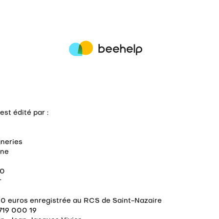
est édité par :
gneries
gne
10
r
00 euros enregistrée au RCS de Saint-Nazaire
719 000 19